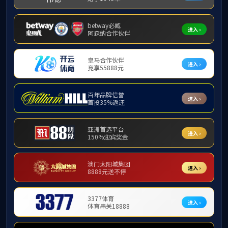
时间：2
学院致力于服务国家战略工程、区域重大工程和东盟基
beat365手机版官网入口川藏铁路特大桥梁工程研究院，
一，提出的三项与川藏铁路有关的院士建议书获国家部委采纳
大跨径铁路钢管混凝土拱桥—川藏铁路拉林段藏木雅鲁藏布江特
围绕南海岛礁珊瑚礁岩体性质与演变，吹填施工期的快
实现南海岛礁和平、健康、有序的可持续开发与建设提供了重
基于《西部陆海新通道总体规划》，围绕广西及北部湾
华润中心、广西航空核心枢纽南宁T2航站楼、广西唯一地下
市等多个广西重点城市的海绵城市建设提供了关键技术保障。
推动中国东盟基础设施互联互通，针对东盟桥梁工程、
要基础设施建设提供关键技术支持，促进工程建设标准向东盟