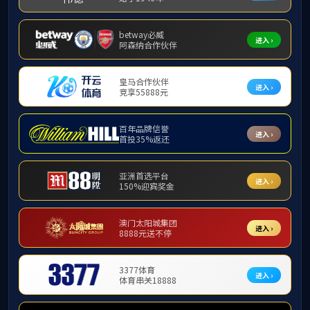
快捷导航
学工快讯
学院新闻
>
我为毕业生办实事丨“旧
藏在书中的父爱——父
通知公告
>
父亲节丨父爱如山 感恩
合作交流
>
【西大团学小微微信公众号
媒体土木
>
我为毕业生做件事第④
我为毕业生做件事第③