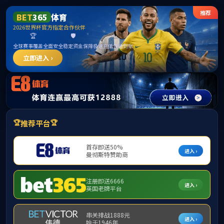
******
b
网站首页
学院概况
师资队伍
人才培养
社会服务