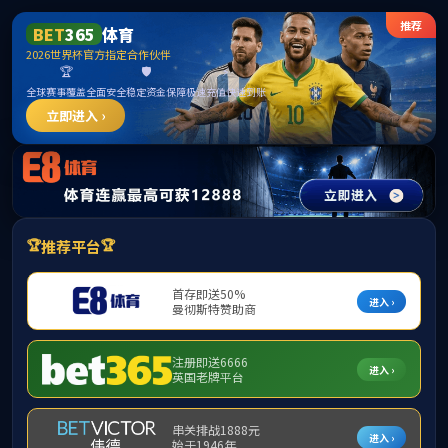
******
b
网站首页
学院概况
师资队伍
人才培养
社会服务
所在位置:
网站首页
>>
党群工作
>>
纪委工作
>> 正文
土木建