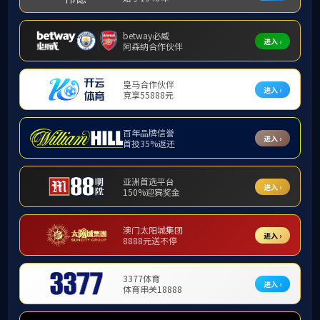
时间：2
土木建筑工程学院警示教育案例选编第8期.pdf
【上一条】
党纪学习教育这样开展
【下一条】
土木建筑工程学院警示教育案例选编2022
院内网站
beat365手机版官网入口双碳科学与技术研究院
广西工程研究中心
beat365手机版官网入口川
校内网站
beat365手机版官网入口
机关职能部门